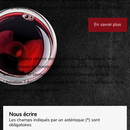
Dijon centre-ville, à proximité de la Place de la Libération, un tel
lieu propose une expérience conviviale mêlant bar à cocktails ...
En savoir plus
Vous souhaitez obtenir des informations sur Brasserie avec
plats typiques de bourgogne pour découvrir la cuisine locale
authentique et savoureuse entre amis Dijon place de la
Libération ? Appelez le restaurant Rich' Bar à Dijon place de la
Libération pour en savoir plus
Nous écrire
Les champs indiqués par un astérisque (*) sont
obligatoires