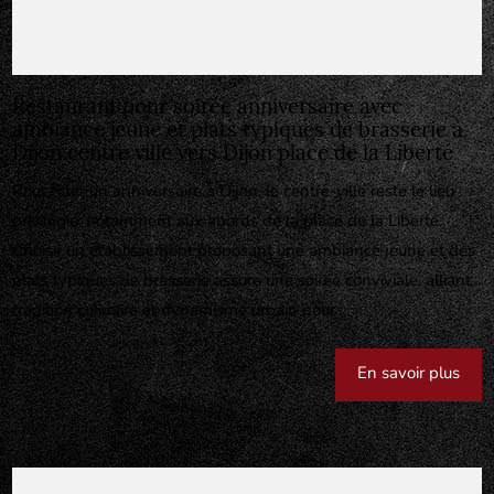
Restaurant pour soirée anniversaire avec
ambiance jeune et plats typiques de brasserie à
Dijon centre ville vers Dijon place de la Liberté
Pour fêter un anniversaire à Dijon, le centre-ville reste le lieu
privilégié, notamment aux abords de la place de la Liberté.
Choisir un établissement proposant une ambiance jeune et des
plats typiques de brasserie assure une soirée conviviale, alliant
tradition culinaire et dynamisme urbain pour ...
En savoir plus