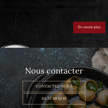
permettre la conception de sites internet ? N’hésitez pas à
découvrir notre partenaire Jalis, l’agence web et son équipe de
professionnels du digital.
En savoir plus
Nous contacter
CONTACTEZ-NOUS
03 55 40 10 61