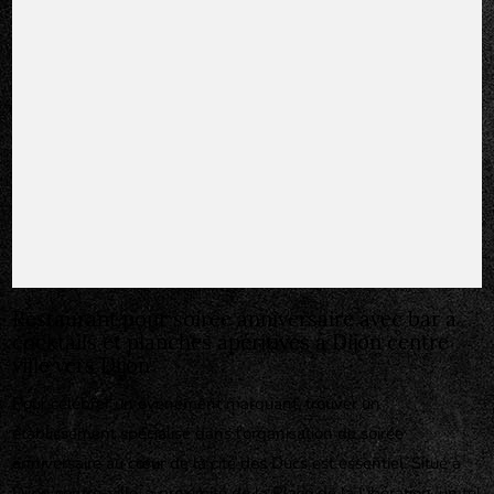
Restaurant pour soirée anniversaire avec bar à
cocktails et planches apéritives à Dijon centre
ville vers Dijon
Pour célébrer un événement marquant, trouver un
établissement spécialisé dans l'organisation de soirée
anniversaire au cœur de la cité des Ducs est essentiel. Situé à