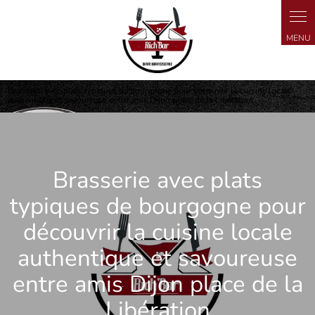
Panneau de gestion des cookies
Brasserie avec plats typiques de bourgogne pour découvrir la cuisine locale
authentique et savoureuse entre amis Dijon place de la Libération
Brasserie avec plats
typiques de bourgogne pour
découvrir la cuisine locale
authentique et savoureuse
entre amis Dijon place de la
Libération