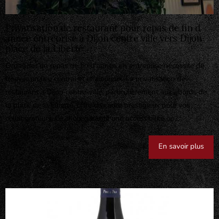
Privatisation de restaurant pour repas de fin d
année entreprise à Dijon centre ville vers Dijon
place de la Liberté
Organiser un repas de fin d'année en entreprise nécessite de
trouver un lieu central et chaleureux. La privatisation de
restaurant à Dijon centre-ville, particulièrement aux abords de
la place de la Liberté, offre un cadre prestigieux pour vos
collaborateurs. Ce choix garantit une accessibilité op...
En savoir plus