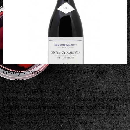
Gevrey-Chambertin 2021 - Vieilles Vignes
50€
Prix :
Découvrez le Gevrey-Chambertin 2021 - Vieilles Vignes La
jeunesse éclatante de ce vin se manifeste par une teinte rubis
vif, évoluant avec le temps vers un carmin foncé, voire une
cerise noire profonde. Ses arômes évoquent la fraise, la mûre, la
violette, le réséda et la rose dans leur spontané...