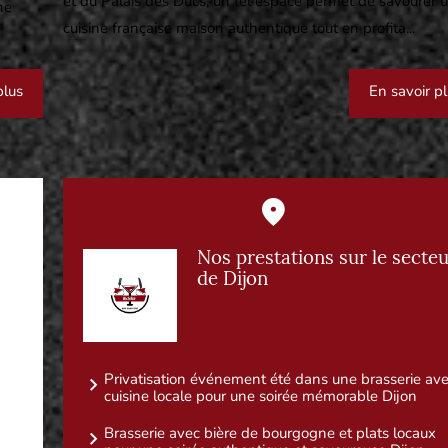
et du Palais des Ducs, un tel espace permet de savourer 
ne
cuisine française maison authentique tout en profita...
plus
En savoir p
Nos prestations sur le secte
de Dijon
Privatisation événement été dans une brasserie av
cuisine locale pour une soirée mémorable Dijon
Brasserie avec bière de bourgogne et plats locaux