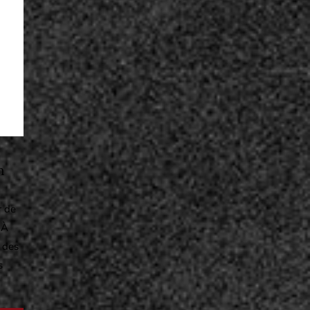
n
r de
 À
à des
s