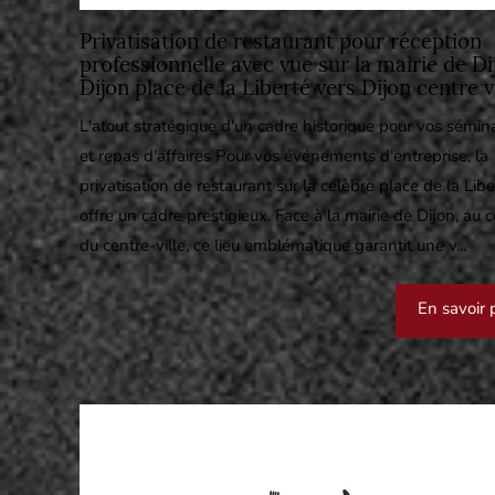
Privatisation de restaurant pour réception
professionnelle avec vue sur la mairie de Di
Dijon place de la Liberté vers Dijon centre vi
L'atout stratégique d'un cadre historique pour vos sémin
et repas d'affaires Pour vos événements d'entreprise, la
privatisation de restaurant sur la célèbre place de la Libe
offre un cadre prestigieux. Face à la mairie de Dijon, au 
du centre-ville, ce lieu emblématique garantit une v...
En savoir 