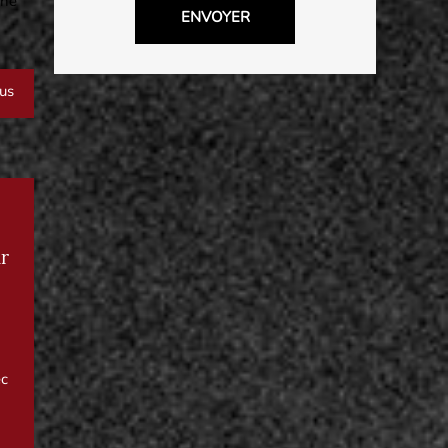
une
lus
ur
ec