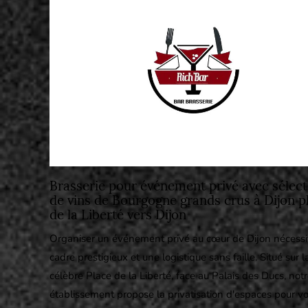
Brasserie pour événement privé avec sélect
de vins de Bourgogne grands crus à Dijon p
de la Liberté vers Dijon
Organiser un événement privé au cœur de Dijon nécessi
cadre prestigieux et une logistique sans faille. Situé sur l
célèbre Place de la Liberté, face au Palais des Ducs, not
établissement propose la privatisation d'espaces pour v