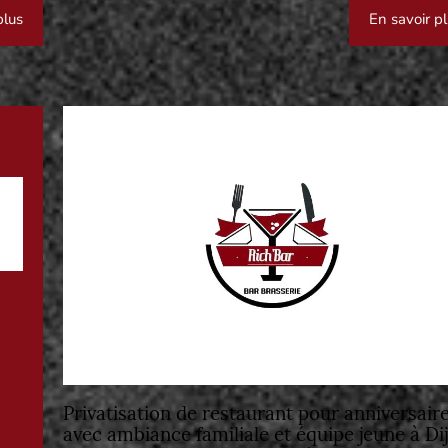
plus
En savoir p
Privatisation de restaurant pour anniversair
avec ambiance familiale et équipe jeune à Di