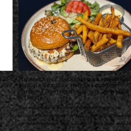
ion
Privatisation de restaurant pour anniversair
lace
familial avec cuisine française maison et
terrasse à Dijon centre ville vers Dijon place
la Liberté
te un
Pour célébrer un anniversaire familial mémorable, la
a
privatisation de restaurant à Dijon centre-ville offre un ca
re
intimiste et convivial. Situé à deux pas de la place de la Li
os