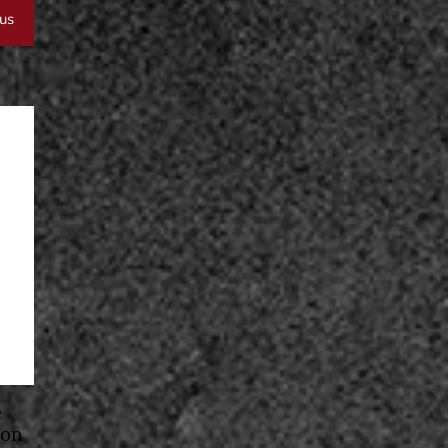
lus
e
jon