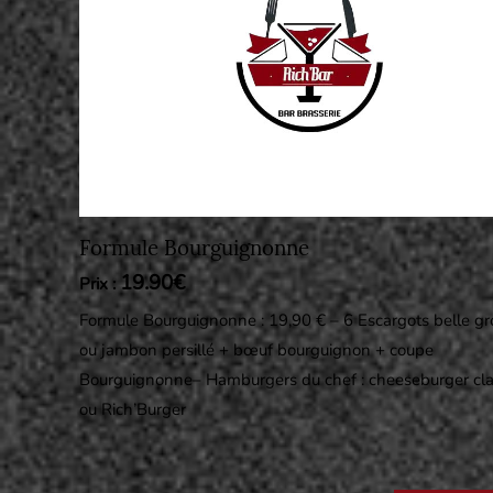
Formule Bourguignonne
19.90€
Prix :
Formule Bourguignonne : 19,90 € – 6 Escargots belle gr
ou jambon persillé + bœuf bourguignon + coupe
Bourguignonne– Hamburgers du chef : cheeseburger cla
ou Rich’Burger