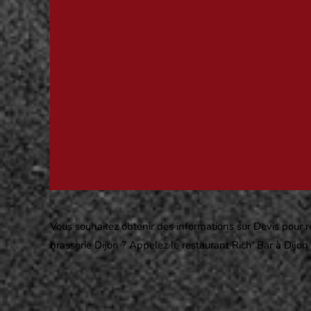
Vous souhaitez obtenir des informations sur Devis pour r
brasserie Dijon ? Appelez le restaurant Rich' Bar à Dijon