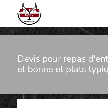
Panneau de gestion des cookies
Devis pour repas d'ent
et bonne et plats typi