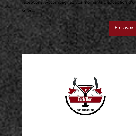
réceptions. Accompagnez vos moments d'exception d'u
sélec...
En savoir 