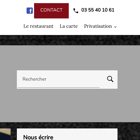
CONTACT
03 55 40 10 61
Le restaurant
La carte
Privatisation
prise avec cuisine simple et bonne et plats typiques de brasserie Dijon
e
Rechercher
Nous écrire