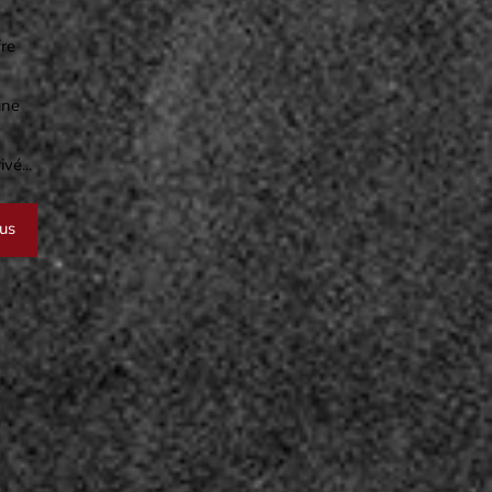
fre
une
vé...
lus