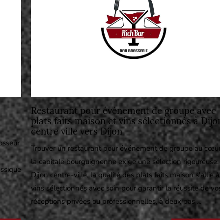
Restaurant pour événement de groupe avec
plats faits maison et vins sélectionnés à Dijo
centre ville vers Dijon
osseur
Trouver un restaurant pour événement de groupe au cœu
la capitale bourguignonne exige une sélection rigoureuse.
ssique
Dijon centre-ville, la qualité des plats faits maison s'allie 
vins sélectionnés avec soin pour garantir la réussite de vo
réceptions privées ou professionnelles, à deux pas ...