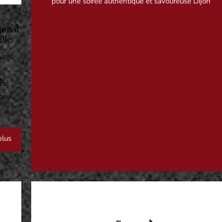
pour une soirée authentique et savoureuse Dijon
jon à
lle
aires
rté
cœur
plus