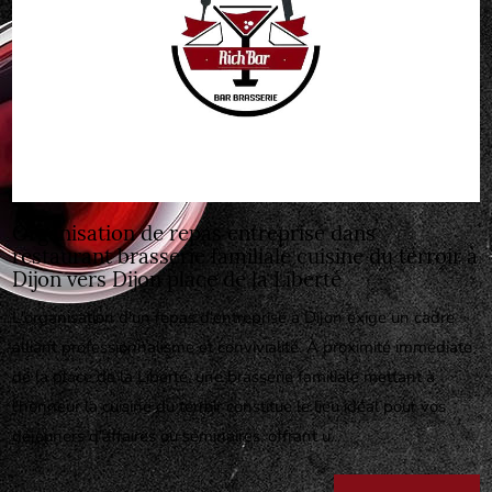
Organisation de repas entreprise dans
restaurant brasserie familiale cuisine du terroir à
Dijon vers Dijon place de la Liberté
L'organisation d'un repas d'entreprise à Dijon exige un cadre
alliant professionnalisme et convivialité. À proximité immédiate
de la place de la Liberté, une brasserie familiale mettant à
l'honneur la cuisine du terroir constitue le lieu idéal pour vos
déjeuners d'affaires ou séminaires, offrant u...