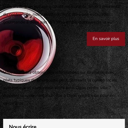
vous invite à un voyage gustatif mémorable. Situé à proximité
du centre-ville, notre établissement offre une escapade
gourmande à deux pas des sites emblématiques de la vi...
En savoir plus
Vous souhaitez obtenir des informations sur Brasserie avec
plats typiques de bourgogne pour découvrir la cuisine locale
authentique et savoureuse entre amis Dijon centre ville ?
Appelez le restaurant Rich' Bar à Dijon centre ville pour en
savoir plus
Nous écrire